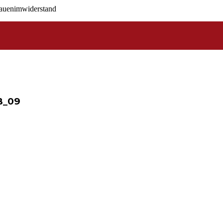
rauenimwiderstand
B_09