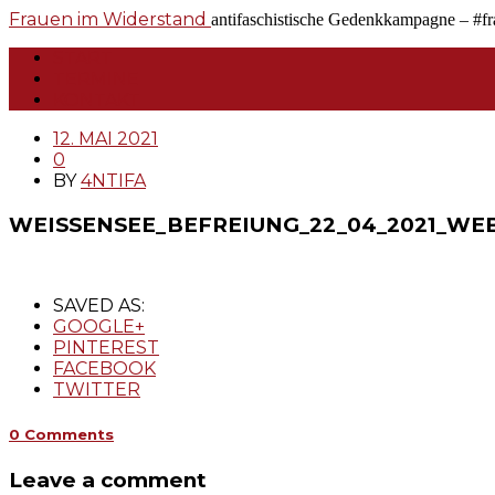
Frauen im Widerstand
antifaschistische Gedenkkampagne – #f
START
TERMINE
KONTAKT
12. MAI 2021
0
BY
4NTIFA
WEISSENSEE_BEFREIUNG_22_04_2021_WE
SAVED AS:
GOOGLE+
PINTEREST
FACEBOOK
TWITTER
0 Comments
Leave a comment