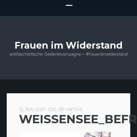
Frauen im Widerstand
antifaschistische Gedenkkampagne – #frauenimwiderstand
12. MAI 2021
0
BY
4NTIFA
WEISSENSEE_BEFR