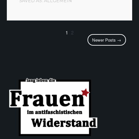
SAVED AS:
ALLGEMEIN
1
2
Newer Posts →