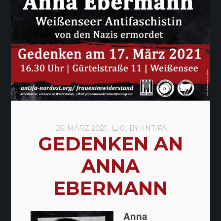
26. MÄRZ 2021
0
BY
4NTIFA
GEDENKEN AN
ANNA
EBERMANN
Anna